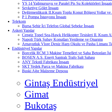
YS 14 Yağmursuyu ve Paralel Pis Su Kolektörleri İnşaatı
Şevketiye Gölet İnşaatı
Değirmenlikızık II.Kısım Toplu Konut Bölgesi Yollar ve A
P 1 Pompa İstasyonu İnşaatı
Telekom
Bursa Şehir İçi Telefon Global Şebeke İnşaatı
Askeri Yapılar
Cengiz Topel Sea-Hawk Helikopter Tesisleri II. Kısım Alty
Napoli Türk Subay Konutları Yenileme ve Onarımı
Arnavutluk Vlore Deniz Harp Okulu ve Pasha Limanı Ter
Endüstriyel Yapılar
Borçelik RCM 3 Makine Temelleri ve Saha Betonları İşi
BOSEN A.Ş. Enerji Santralı Trafo Şalt Sahası
ANY Tekstil Fabrikası İnşaatı
SKT Yedek Parça ve Makina Fabrikası
Buski Ağır Malzeme Deposu
Gintaş Endüstriyel
Gimat
Bukotaş