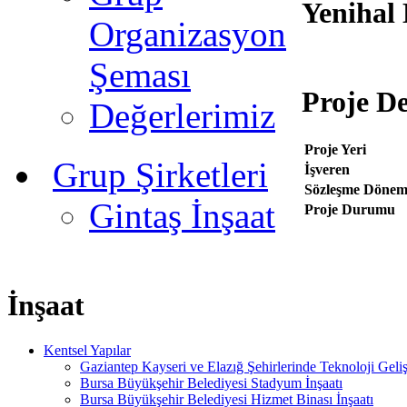
Yenihal
Organizasyon
Şeması
Proje De
Değerlerimiz
Proje Yeri
Grup Şirketleri
İşveren
Sözleşme Dönem
Gintaş İnşaat
Proje Durumu
İnşaat
Kentsel Yapılar
Gaziantep Kayseri ve Elazığ Şehirlerinde Teknoloji Geliş
Bursa Büyükşehir Belediyesi Stadyum İnşaatı
Bursa Büyükşehir Belediyesi Hizmet Binası İnşaatı