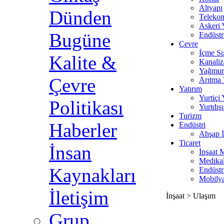
Altyapı
Dünden
Teleko
Askeri 
Bugüne
Endüstr
Çevre
İçme S
Kalite &
Kanali
Yağmur
Çevre
Arıtma 
Yatırım
Yurtiçi 
Politikası
Yurtdışı
Turizm
Haberler
Endüstri
Ahşap İ
Ticaret
İnsan
İnşaat 
Medika
Kaynakları
Endüstr
Mobily
İletişim
İnşaat > Ulaşım
Grup