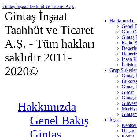
Gintaş İnşaat Taahhüt ve Ticaret A.Ş.
Gintaş İnşaat
Hakkımızda
Taahhüt ve Ticaret
Genel B
Grup O
Gintaş
A.Ş. - Tüm hakları
Kalite 
Değerle
saklıdır 2011-
Haberle
İnsan K
İletişim
2020©
Grup Şirketler
Gintaş 
Bukota
Gintaş 
Gimat
Gintaşa
Hakkımızda
Ginves
Meridy
Gintaş
Genel Bakış
İnşaat
Kentsel
Gintaş
Ulaşım
Konut