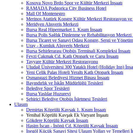
Kosova Novo Brdo Spor ve Kültür Merkezi İnşaatı
RAMADA Podgorica City Business Hotel
Mall Of Montenegro
Merinos Atatürk Kongre Kültür Merkezi Restorasyon ve
Meridyen Alışveriş Merkezi
Bursa Real Hipermarket 1. Kısım İnşaatı
Bursa Polis Sağlık Dinlenme ve Rehabilitasyon Merkezi 
Bursa Ticaret ve Sanayi Odası Kongre, Sergi ve Yönetim
Uray - Kumluk Alışveriş Merkezi
Bursa Şehirlerarası Otobüs Terminali Kompleksi İnşaatı
Fevzi Çakmak Cd. Katlı Otopark ve Çarşı İnşaatı
Tayyare Kültür Merkezi Restorasyonu
Uludağ Üniversitesi 300 Yataklı Hotel (Holiday Inn) İnşa
Yeni Çelik Palas Hoteli Yeraltı Katlı Otopark İnşaatı
Osmangazi Belediyesi Hizmet Binası İnşaatı
Bayındırlık ve İskân Müdürlüğü Tesisleri
Belediye Spor Tesisleri
Bursa Yaşlılar Huzurevi
Şehiriçi Belediye Otobüs İşletmesi Tesisleri
Ulaşım
Demirtaş Köprülü Kavşak 1. Kısım İnşaatı
Yenihal Köprülü Kavşak Ek Varyant İnşaatı
Gökdere Köprülü Kavşak İnşaatı
Haşim İşcan - İnönü Cd. Köprülü Kavşak İnşaatı
İnegöl Küçük Sanayi Sitesi Ulaşım Yolları ve Temelleri İn