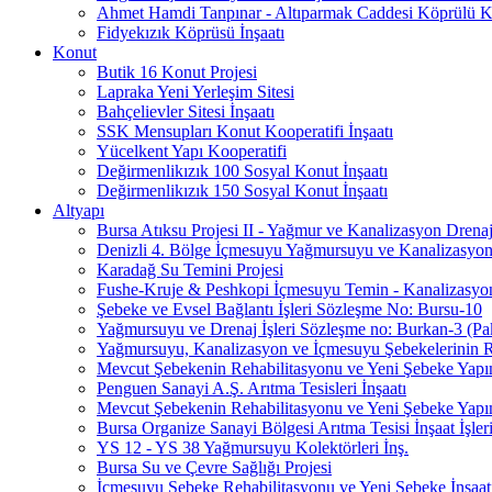
Ahmet Hamdi Tanpınar - Altıparmak Caddesi Köprülü Ka
Fidyekızık Köprüsü İnşaatı
Konut
Butik 16 Konut Projesi
Lapraka Yeni Yerleşim Sitesi
Bahçelievler Sitesi İnşaatı
SSK Mensupları Konut Kooperatifi İnşaatı
Yücelkent Yapı Kooperatifi
Değirmenlikızık 100 Sosyal Konut İnşaatı
Değirmenlikızık 150 Sosyal Konut İnşaatı
Altyapı
Bursa Atıksu Projesi II - Yağmur ve Kanalizasyon Drenaj
Denizli 4. Bölge İçmesuyu Yağmursuyu ve Kanalizasyon 
Karadağ Su Temini Projesi
Fushe-Kruje & Peshkopi İçmesuyu Temin - Kanalizasyon 
Şebeke ve Evsel Bağlantı İşleri Sözleşme No: Bursu-10
Yağmursuyu ve Drenaj İşleri Sözleşme no: Burkan-3 (Pa
Yağmursuyu, Kanalizasyon ve İçmesuyu Şebekelerinin Re
Mevcut Şebekenin Rehabilitasyonu ve Yeni Şebeke Yapı
Penguen Sanayi A.Ş. Arıtma Tesisleri İnşaatı
Mevcut Şebekenin Rehabilitasyonu ve Yeni Şebeke Yapı
Bursa Organize Sanayi Bölgesi Arıtma Tesisi İnşaat İşler
YS 12 - YS 38 Yağmursuyu Kolektörleri İnş.
Bursa Su ve Çevre Sağlığı Projesi
İçmesuyu Şebeke Rehabilitasyonu ve Yeni Şebeke İnşaatı