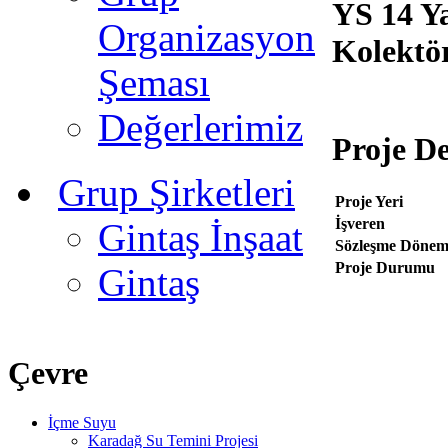
YS 14 Y
Organizasyon
Kolektör
Şeması
Değerlerimiz
Proje De
Grup Şirketleri
Proje Yeri
İşveren
Gintaş İnşaat
Sözleşme Dönem
Proje Durumu
Gintaş
Çevre
İçme Suyu
Karadağ Su Temini Projesi