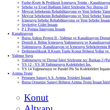
Fushe-Kruje & Peshkopi İçmesuyu Temin - Kanalizasyon 
Şebeke ve Evsel Bağlantı İşleri Sözleşme No: Bursu-10
Mevcut Şebekenin Rehabilitasyonu ve Yeni Şebeke Yapı
Mevcut Şebekenin Rehabilitasyonu ve Yeni Şebeke Yapı
İçmesuyu Şebeke Rehabilitasyonu ve Yeni Şebeke İnşaatı
Şevketiye Gölet İnşaatı
P 1 Pompa İstasyonu İnşaatı
Kanalizasyon
Bursa Atıksu Projesi II - Yağmur ve Kanalizasyon Drenaj
Denizli 4. Bölge İçmesuyu Yağmursuyu ve Kanalizasyon 
Yağmursuyu, Kanalizasyon ve İçmesuyu Şebekelerinin Re
Değirmenlikızık II.Kısım Toplu Konut Bölgesi Yollar ve A
Yağmur Suyu
Yağmursuyu ve Drenaj İşleri Sözleşme no: Burkan-3 (Pa
YS 12 - YS 38 Yağmursuyu Kolektörleri İnş.
YS 14 Yağmursuyu ve Paralel Pis Su Kolektörleri İnşaatı
Arıtma Tesisi
Penguen Sanayi A.Ş. Arıtma Tesisleri İnşaatı
Bursa Organize Sanayi Bölgesi Arıtma Tesisi İnşaat İşler
Konut
Altyapı