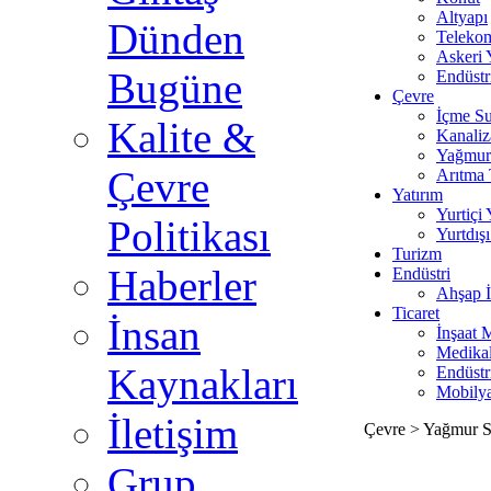
Altyapı
Dünden
Teleko
Askeri 
Bugüne
Endüstr
Çevre
İçme S
Kalite &
Kanali
Yağmur
Çevre
Arıtma 
Yatırım
Yurtiçi 
Politikası
Yurtdışı
Turizm
Haberler
Endüstri
Ahşap İ
Ticaret
İnsan
İnşaat 
Medika
Kaynakları
Endüstr
Mobily
İletişim
Çevre > Yağmur 
Grup