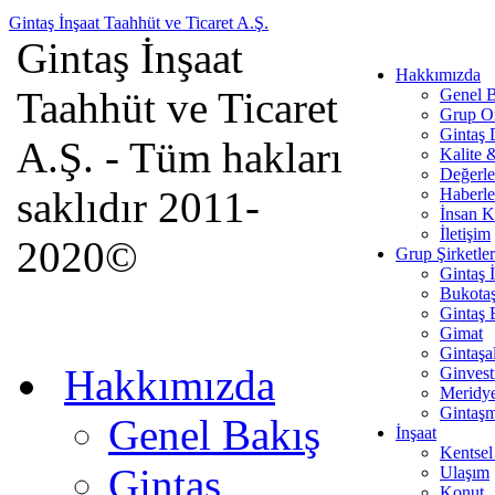
Gintaş İnşaat Taahhüt ve Ticaret A.Ş.
Gintaş İnşaat
Hakkımızda
Taahhüt ve Ticaret
Genel B
Grup O
Gintaş
A.Ş. - Tüm hakları
Kalite 
Değerle
saklıdır 2011-
Haberle
İnsan K
İletişim
2020©
Grup Şirketler
Gintaş 
Bukota
Gintaş 
Gimat
Gintaşa
Hakkımızda
Ginves
Meridy
Gintaş
Genel Bakış
İnşaat
Kentsel
Gintaş
Ulaşım
Konut