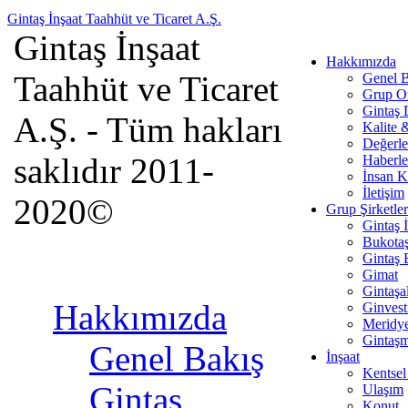
Gintaş İnşaat Taahhüt ve Ticaret A.Ş.
Gintaş İnşaat
Hakkımızda
Taahhüt ve Ticaret
Genel B
Grup O
Gintaş
A.Ş. - Tüm hakları
Kalite 
Değerle
saklıdır 2011-
Haberle
İnsan K
İletişim
2020©
Grup Şirketler
Gintaş 
Bukota
Gintaş 
Gimat
Gintaşa
Hakkımızda
Ginves
Meridy
Gintaş
Genel Bakış
İnşaat
Kentsel
Gintaş
Ulaşım
Konut