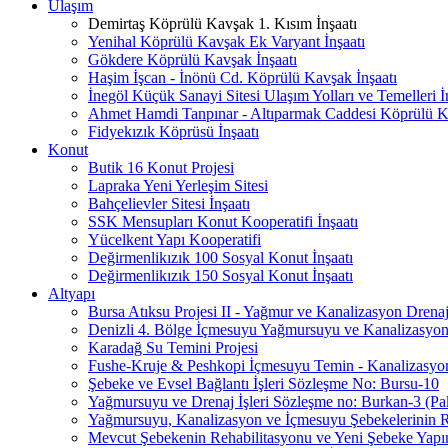
Ulaşım
Demirtaş Köprülü Kavşak 1. Kısım İnşaatı
Yenihal Köprülü Kavşak Ek Varyant İnşaatı
Gökdere Köprülü Kavşak İnşaatı
Haşim İşcan - İnönü Cd. Köprülü Kavşak İnşaatı
İnegöl Küçük Sanayi Sitesi Ulaşım Yolları ve Temelleri İn
Ahmet Hamdi Tanpınar - Altıparmak Caddesi Köprülü Ka
Fidyekızık Köprüsü İnşaatı
Konut
Butik 16 Konut Projesi
Lapraka Yeni Yerleşim Sitesi
Bahçelievler Sitesi İnşaatı
SSK Mensupları Konut Kooperatifi İnşaatı
Yücelkent Yapı Kooperatifi
Değirmenlikızık 100 Sosyal Konut İnşaatı
Değirmenlikızık 150 Sosyal Konut İnşaatı
Altyapı
Bursa Atıksu Projesi II - Yağmur ve Kanalizasyon Drenaj
Denizli 4. Bölge İçmesuyu Yağmursuyu ve Kanalizasyon 
Karadağ Su Temini Projesi
Fushe-Kruje & Peshkopi İçmesuyu Temin - Kanalizasyon 
Şebeke ve Evsel Bağlantı İşleri Sözleşme No: Bursu-10
Yağmursuyu ve Drenaj İşleri Sözleşme no: Burkan-3 (Pa
Yağmursuyu, Kanalizasyon ve İçmesuyu Şebekelerinin Re
Mevcut Şebekenin Rehabilitasyonu ve Yeni Şebeke Yapı