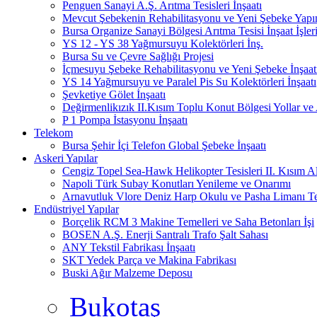
Penguen Sanayi A.Ş. Arıtma Tesisleri İnşaatı
Mevcut Şebekenin Rehabilitasyonu ve Yeni Şebeke Yapı
Bursa Organize Sanayi Bölgesi Arıtma Tesisi İnşaat İşler
YS 12 - YS 38 Yağmursuyu Kolektörleri İnş.
Bursa Su ve Çevre Sağlığı Projesi
İçmesuyu Şebeke Rehabilitasyonu ve Yeni Şebeke İnşaatı
YS 14 Yağmursuyu ve Paralel Pis Su Kolektörleri İnşaatı
Şevketiye Gölet İnşaatı
Değirmenlikızık II.Kısım Toplu Konut Bölgesi Yollar ve A
P 1 Pompa İstasyonu İnşaatı
Telekom
Bursa Şehir İçi Telefon Global Şebeke İnşaatı
Askeri Yapılar
Cengiz Topel Sea-Hawk Helikopter Tesisleri II. Kısım Alty
Napoli Türk Subay Konutları Yenileme ve Onarımı
Arnavutluk Vlore Deniz Harp Okulu ve Pasha Limanı Ter
Endüstriyel Yapılar
Borçelik RCM 3 Makine Temelleri ve Saha Betonları İşi
BOSEN A.Ş. Enerji Santralı Trafo Şalt Sahası
ANY Tekstil Fabrikası İnşaatı
SKT Yedek Parça ve Makina Fabrikası
Buski Ağır Malzeme Deposu
Bukotaş