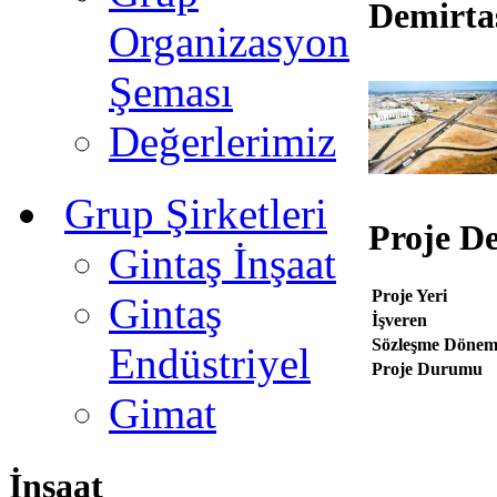
Demirta
Organizasyon
Şeması
Değerlerimiz
Grup Şirketleri
Proje De
Gintaş İnşaat
Proje Yeri
Gintaş
İşveren
Sözleşme Dönem
Endüstriyel
Proje Durumu
Gimat
İnşaat