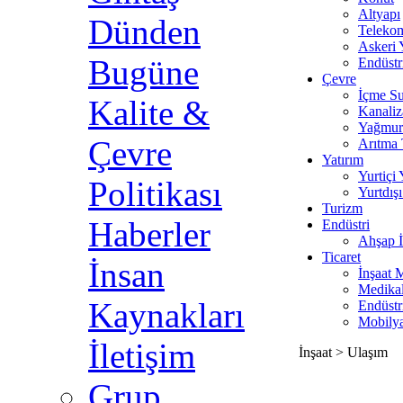
Altyapı
Dünden
Teleko
Askeri 
Bugüne
Endüstr
Çevre
İçme S
Kalite &
Kanali
Yağmur
Çevre
Arıtma 
Yatırım
Yurtiçi 
Politikası
Yurtdışı
Turizm
Haberler
Endüstri
Ahşap İ
Ticaret
İnsan
İnşaat 
Medika
Kaynakları
Endüstr
Mobily
İletişim
İnşaat > Ulaşım
Grup