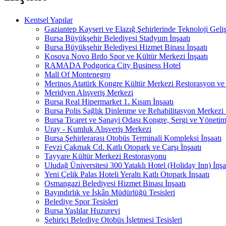
Kentsel Yapılar
Gaziantep Kayseri ve Elazığ Şehirlerinde Teknoloji Geliş
Bursa Büyükşehir Belediyesi Stadyum İnşaatı
Bursa Büyükşehir Belediyesi Hizmet Binası İnşaatı
Kosova Novo Brdo Spor ve Kültür Merkezi İnşaatı
RAMADA Podgorica City Business Hotel
Mall Of Montenegro
Merinos Atatürk Kongre Kültür Merkezi Restorasyon ve
Meridyen Alışveriş Merkezi
Bursa Real Hipermarket 1. Kısım İnşaatı
Bursa Polis Sağlık Dinlenme ve Rehabilitasyon Merkezi 
Bursa Ticaret ve Sanayi Odası Kongre, Sergi ve Yönetim
Uray - Kumluk Alışveriş Merkezi
Bursa Şehirlerarası Otobüs Terminali Kompleksi İnşaatı
Fevzi Çakmak Cd. Katlı Otopark ve Çarşı İnşaatı
Tayyare Kültür Merkezi Restorasyonu
Uludağ Üniversitesi 300 Yataklı Hotel (Holiday Inn) İnşa
Yeni Çelik Palas Hoteli Yeraltı Katlı Otopark İnşaatı
Osmangazi Belediyesi Hizmet Binası İnşaatı
Bayındırlık ve İskân Müdürlüğü Tesisleri
Belediye Spor Tesisleri
Bursa Yaşlılar Huzurevi
Şehiriçi Belediye Otobüs İşletmesi Tesisleri