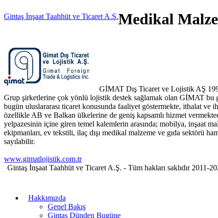
Medikal Malz
Gintaş İnşaat Taahhüt ve Ticaret A.Ş.
GİMAT Dış Ticaret ve Lojistik AŞ 199
Grup şirketlerine çok yönlü lojistik destek sağlamak olan GİMAT bu g
bugün uluslararası ticaret konusunda faaliyet göstermekte, ithalat ve 
özellikle AB ve Balkan ülkelerine de geniş kapsamlı hizmet vermektedi
yelpazesinin içine giren temel kalemlerin arasında; mobilya, inşaat ma
ekipmanları, ev tekstili, ilaç dışı medikal malzeme ve gıda sektörü h
sayılabilir.
www.gimatlojistik.com.tr
Gintaş İnşaat Taahhüt ve Ticaret A.Ş. - Tüm hakları saklıdır 2011-
Hakkımızda
Genel Bakış
Gintaş Dünden Bugüne