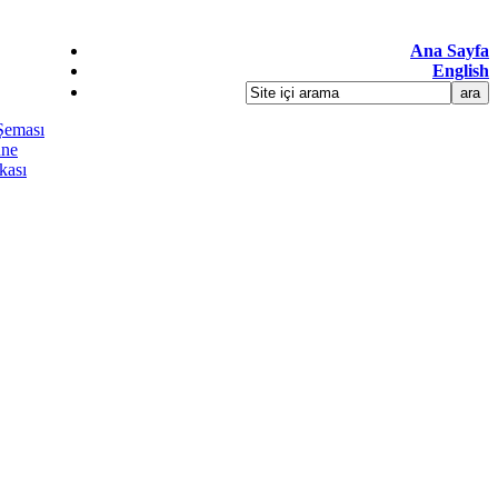
Ana Sayfa
English
Şeması
üne
kası