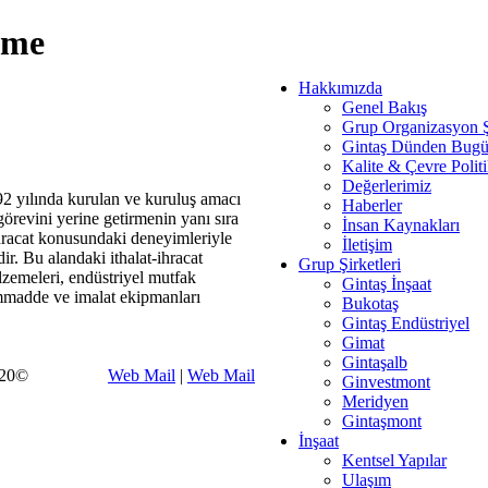
eme
Hakkımızda
Genel Bakış
Grup Organizasyon 
Gintaş Dünden Bug
Kalite & Çevre Politi
Değerlerimiz
2 yılında kurulan ve kuruluş amacı
Haberler
örevini yerine getirmenin yanı sıra
İnsan Kaynakları
ihracat konusundaki deneyimleriyle
İletişim
r. Bu alandaki ithalat-ihracat
Grup Şirketleri
lzemeleri, endüstriyel mutfak
Gintaş İnşaat
ammadde ve imalat ekipmanları
Bukotaş
Gintaş Endüstriyel
Gimat
Gintaşalb
2020©
Web Mail
|
Web Mail
Ginvestmont
Meridyen
Gintaşmont
İnşaat
Kentsel Yapılar
Ulaşım