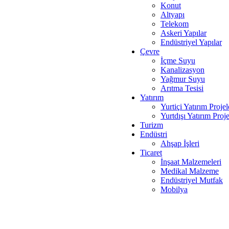
Konut
Altyapı
Telekom
Askeri Yapılar
Endüstriyel Yapılar
Çevre
İçme Suyu
Kanalizasyon
Yağmur Suyu
Arıtma Tesisi
Yatırım
Yurtiçi Yatırım Projel
Yurtdışı Yatırım Proje
Turizm
Endüstri
Ahşap İşleri
Ticaret
İnşaat Malzemeleri
Medikal Malzeme
Endüstriyel Mutfak
Mobilya