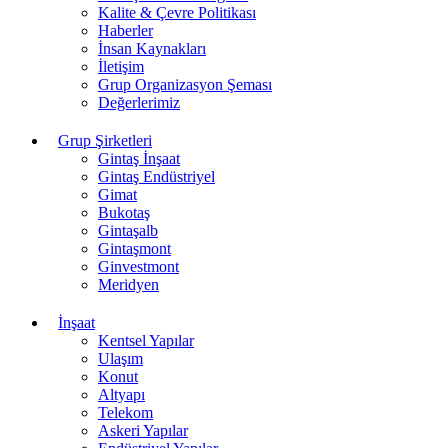
Kalite & Çevre Politikası
Haberler
İnsan Kaynakları
İletişim
Grup Organizasyon Şeması
Değerlerimiz
Grup Şirketleri
Gintaş İnşaat
Gintaş Endüstriyel
Gimat
Bukotaş
Gintaşalb
Gintaşmont
Ginvestmont
Meridyen
İnşaat
Kentsel Yapılar
Ulaşım
Konut
Altyapı
Telekom
Askeri Yapılar