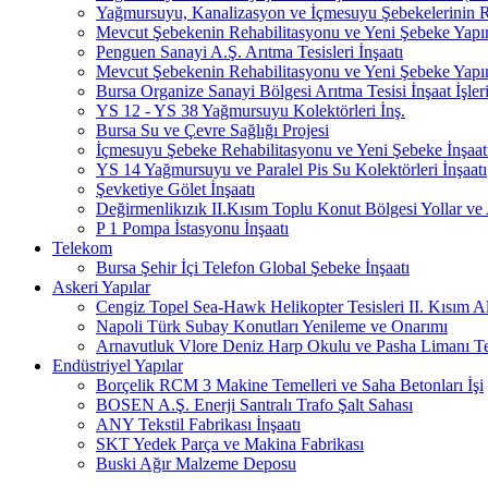
Yağmursuyu, Kanalizasyon ve İçmesuyu Şebekelerinin Re
Mevcut Şebekenin Rehabilitasyonu ve Yeni Şebeke Yapı
Penguen Sanayi A.Ş. Arıtma Tesisleri İnşaatı
Mevcut Şebekenin Rehabilitasyonu ve Yeni Şebeke Yapı
Bursa Organize Sanayi Bölgesi Arıtma Tesisi İnşaat İşler
YS 12 - YS 38 Yağmursuyu Kolektörleri İnş.
Bursa Su ve Çevre Sağlığı Projesi
İçmesuyu Şebeke Rehabilitasyonu ve Yeni Şebeke İnşaatı
YS 14 Yağmursuyu ve Paralel Pis Su Kolektörleri İnşaatı
Şevketiye Gölet İnşaatı
Değirmenlikızık II.Kısım Toplu Konut Bölgesi Yollar ve A
P 1 Pompa İstasyonu İnşaatı
Telekom
Bursa Şehir İçi Telefon Global Şebeke İnşaatı
Askeri Yapılar
Cengiz Topel Sea-Hawk Helikopter Tesisleri II. Kısım Alty
Napoli Türk Subay Konutları Yenileme ve Onarımı
Arnavutluk Vlore Deniz Harp Okulu ve Pasha Limanı Ter
Endüstriyel Yapılar
Borçelik RCM 3 Makine Temelleri ve Saha Betonları İşi
BOSEN A.Ş. Enerji Santralı Trafo Şalt Sahası
ANY Tekstil Fabrikası İnşaatı
SKT Yedek Parça ve Makina Fabrikası
Buski Ağır Malzeme Deposu