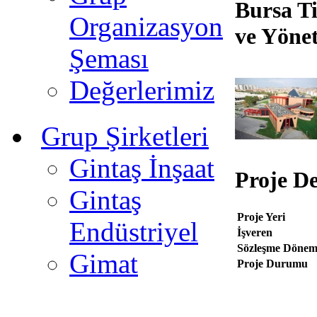
Bursa Ti
Organizasyon
ve Yöne
Şeması
Değerlerimiz
Grup Şirketleri
Gintaş İnşaat
Proje De
Gintaş
Proje Yeri
Endüstriyel
İşveren
Sözleşme Dönem
Gimat
Proje Durumu