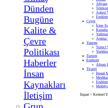
Altyapı
Dünden
Teleko
Askeri 
Bugüne
Endüstr
Çevre
İçme S
Kalite &
Kanali
Yağmur
Çevre
Arıtma 
Yatırım
Yurtiçi 
Politikası
Yurtdışı
Turizm
Haberler
Endüstri
Ahşap İ
Ticaret
İnsan
İnşaat 
Medika
Kaynakları
Endüstr
Mobily
İletişim
İnşaat > Kentsel Y
Grup