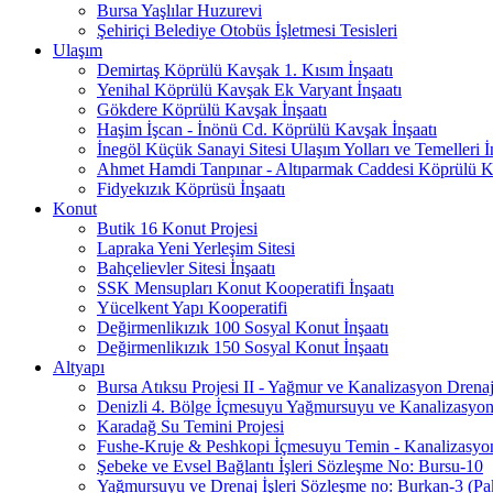
Bursa Yaşlılar Huzurevi
Şehiriçi Belediye Otobüs İşletmesi Tesisleri
Ulaşım
Demirtaş Köprülü Kavşak 1. Kısım İnşaatı
Yenihal Köprülü Kavşak Ek Varyant İnşaatı
Gökdere Köprülü Kavşak İnşaatı
Haşim İşcan - İnönü Cd. Köprülü Kavşak İnşaatı
İnegöl Küçük Sanayi Sitesi Ulaşım Yolları ve Temelleri İn
Ahmet Hamdi Tanpınar - Altıparmak Caddesi Köprülü Ka
Fidyekızık Köprüsü İnşaatı
Konut
Butik 16 Konut Projesi
Lapraka Yeni Yerleşim Sitesi
Bahçelievler Sitesi İnşaatı
SSK Mensupları Konut Kooperatifi İnşaatı
Yücelkent Yapı Kooperatifi
Değirmenlikızık 100 Sosyal Konut İnşaatı
Değirmenlikızık 150 Sosyal Konut İnşaatı
Altyapı
Bursa Atıksu Projesi II - Yağmur ve Kanalizasyon Drenaj
Denizli 4. Bölge İçmesuyu Yağmursuyu ve Kanalizasyon 
Karadağ Su Temini Projesi
Fushe-Kruje & Peshkopi İçmesuyu Temin - Kanalizasyon 
Şebeke ve Evsel Bağlantı İşleri Sözleşme No: Bursu-10
Yağmursuyu ve Drenaj İşleri Sözleşme no: Burkan-3 (Pa