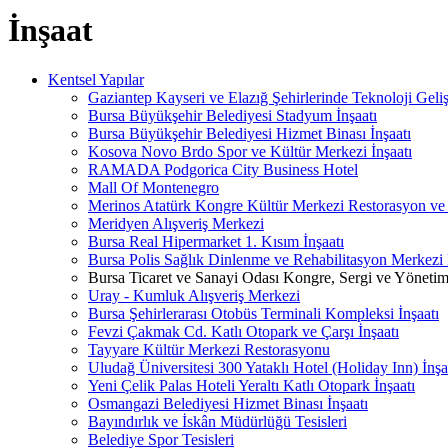
İnşaat
Kentsel Yapılar
Gaziantep Kayseri ve Elazığ Şehirlerinde Teknoloji Geliş
Bursa Büyükşehir Belediyesi Stadyum İnşaatı
Bursa Büyükşehir Belediyesi Hizmet Binası İnşaatı
Kosova Novo Brdo Spor ve Kültür Merkezi İnşaatı
RAMADA Podgorica City Business Hotel
Mall Of Montenegro
Merinos Atatürk Kongre Kültür Merkezi Restorasyon ve
Meridyen Alışveriş Merkezi
Bursa Real Hipermarket 1. Kısım İnşaatı
Bursa Polis Sağlık Dinlenme ve Rehabilitasyon Merkezi 
Bursa Ticaret ve Sanayi Odası Kongre, Sergi ve Yönetim
Uray - Kumluk Alışveriş Merkezi
Bursa Şehirlerarası Otobüs Terminali Kompleksi İnşaatı
Fevzi Çakmak Cd. Katlı Otopark ve Çarşı İnşaatı
Tayyare Kültür Merkezi Restorasyonu
Uludağ Üniversitesi 300 Yataklı Hotel (Holiday Inn) İnşa
Yeni Çelik Palas Hoteli Yeraltı Katlı Otopark İnşaatı
Osmangazi Belediyesi Hizmet Binası İnşaatı
Bayındırlık ve İskân Müdürlüğü Tesisleri
Belediye Spor Tesisleri