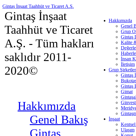
Gintaş İnşaat Taahhüt ve Ticaret A.Ş.
Gintaş İnşaat
Hakkımızda
Taahhüt ve Ticaret
Genel B
Grup O
Gintaş
A.Ş. - Tüm hakları
Kalite 
Değerle
saklıdır 2011-
Haberle
İnsan K
İletişim
2020©
Grup Şirketler
Gintaş 
Bukota
Gintaş 
Gimat
Gintaşa
Hakkımızda
Ginves
Meridy
Gintaş
Genel Bakış
İnşaat
Kentsel
Gintaş
Ulaşım
Konut